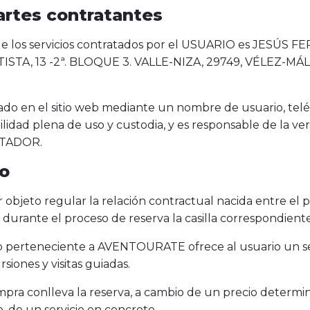
artes contratantes
e los servicios contratados por el USUARIO es JESÚS
ATISTA, 13 -2ª. BLOQUE 3. VALLE-NIZA, 29749, VÉLEZ-MÁ
rado en el sitio web mediante un nombre de usuario, telé
lidad plena de uso y custodia, y es responsable de la ver
ESTADOR.
to
 objeto regular la relación contractual nacida entre el p
urante el proceso de reserva la casilla correspondiente
eb perteneciente a AVENTOURATE ofrece al usuario un se
rsiones y visitas guiadas.
ompra conlleva la reserva, a cambio de un precio determ
b, de un servicio en concreto.