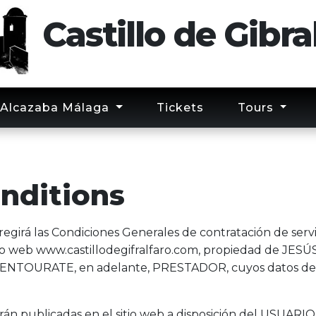
Castillo
de
Gibra
Alcazaba Málaga
Tickets
Tours
nditions
girá las Condiciones Generales de contratación de servi
sitio web www.castillodegifralfaro.com, propiedad de 
AVENTOURATE, en adelante, PRESTADOR, cuyos datos de
n publicadas en el sitio web a disposición del USUARIO 