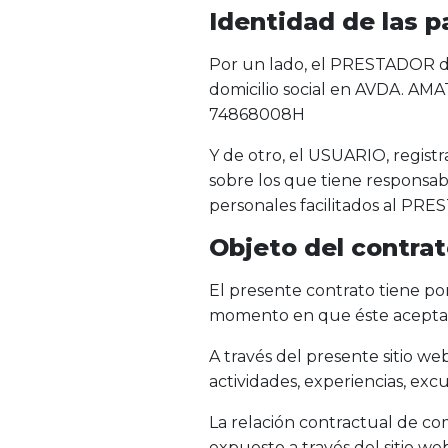
Identidad de las p
Por un lado, el PRESTADOR d
domicilio social en AVDA. AM
74868008H
Y de otro, el USUARIO, regist
sobre los que tiene responsabi
personales facilitados al PR
Objeto del contra
El presente contrato tiene por
momento en que éste acepta d
A través del presente sitio w
actividades, experiencias, excu
La relación contractual de c
expuesto a través del sitio we